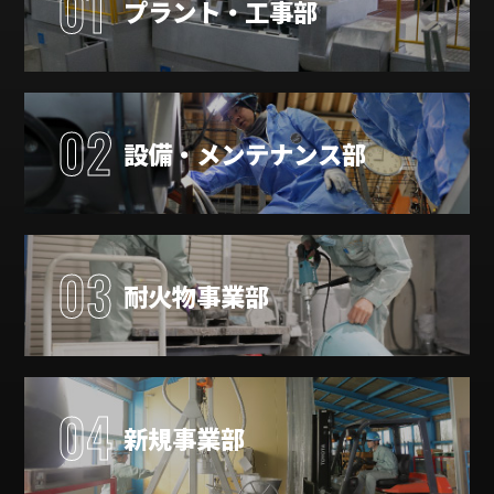
01
プラント・工事部
02
設備・メンテナンス部
03
耐火物事業部
04
新規事業部