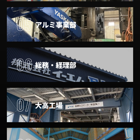
05
アルミ事業部
06
総務・経理部
07
大高工場