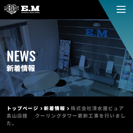
NEWS
新着情報
トップページ
新着情報
株式会社清水屋ピュア
keyboard_arrow_right
keyboard_arrow_right
高山店様 クーリングタワー更新工事を行いまし
た。