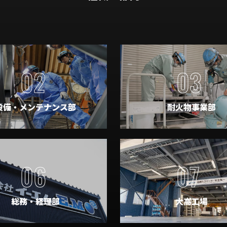
02
03
設備・メンテナンス部
耐火物事業部
06
07
総務・経理部
大高工場