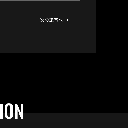
次の記事へ
keyboard_arrow_right
ION