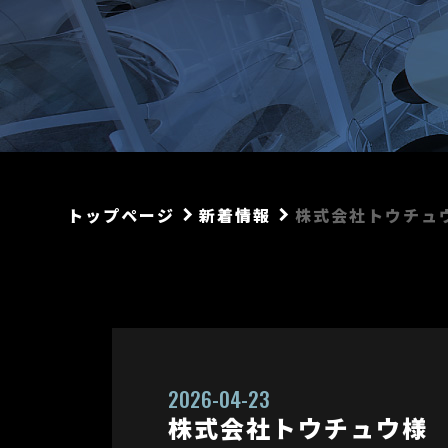
受変
設備
先輩イン
非常用電
メンテナ
/電気
06
トップページ
keyboard_arrow_right
新着情報
keyboard_arrow_right
株式会社トウチュ
総務・
2026-04-23
株式会社トウチュウ様