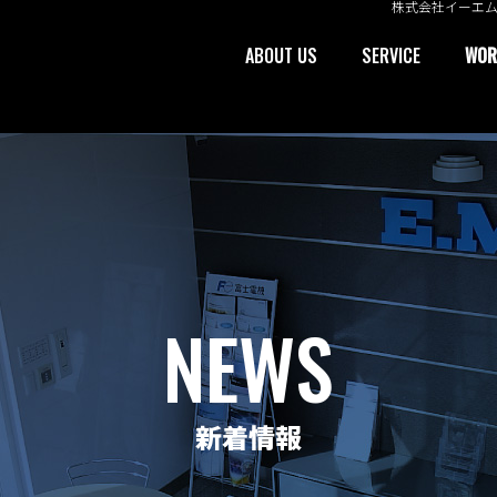
株式会社イーエ
ABOUT US
SERVICE
WOR
02
02
02
03
03
03
溶解炉メンテナン
材
設備
ージ
概要
代表者挨拶
募集要項
求め
ス
溶湯
NEWS
新着情報
06
03
06
07
04