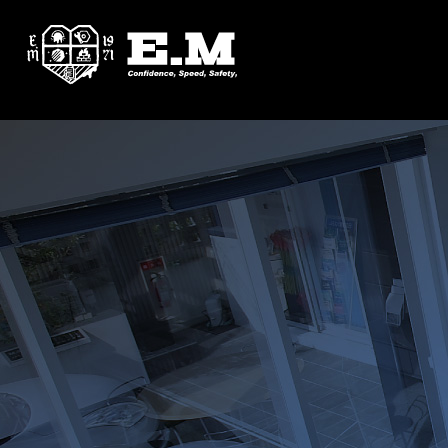
01
01
01
WORKS
COMPANY
RECRUIT
溶解炉
メッセ
会社
納入実績
会社案内
採用情報
一覧を見る
一覧を見る
一覧を見る
05
02
05