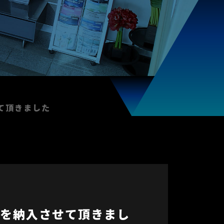
設備・装置
規事業部
その他設備・工事
アルミ事業部
09
て頂きました
拠点
大高BASE
を納入させて頂きまし