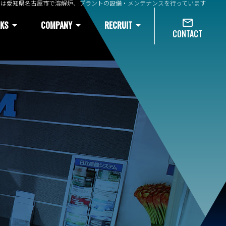
ムは愛知県名古屋市で溶解炉、プラントの設備・メンテナンスを行っています
mail_outline
KS
arrow_drop_down
COMPANY
arrow_drop_down
RECRUIT
arrow_drop_down
CONTACT
04
01
04
料投入・
る人材一覧
沿革
プラント・工事部
集塵機･環境設備
採用Q&A
搬送設備
08
05