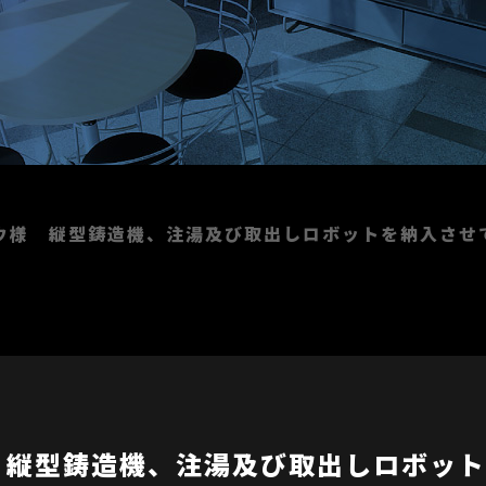
電・
・
タビュー
源設備
求人応募フォーム
耐火物事業部
圧縮機設備
燃焼
新
ンス部
工事
07
08
ウ様 縦型鋳造機、注湯及び取出しロボットを納入させ
経理部
大高工場
 縦型鋳造機、注湯及び取出しロボット