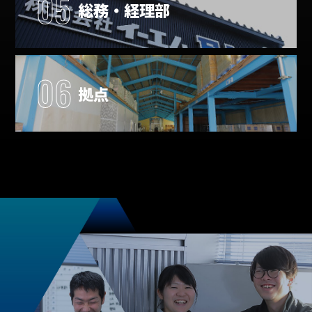
05
総務・経理部
06
拠点