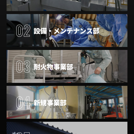
02
設備・メンテナンス部
03
耐火物事業部
04
新規事業部